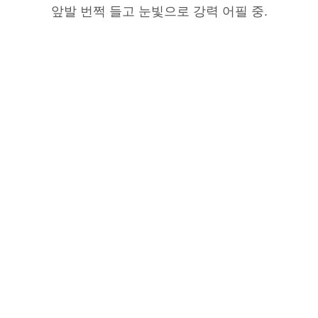
앞발 번쩍 들고 눈빛으로 강력 어필 중.