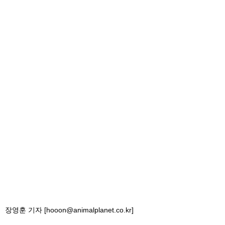
장영훈 기자 [hooon@animalplanet.co.kr]