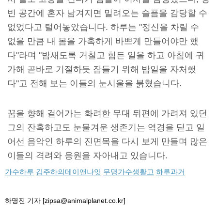
빈 공간에 혼자 남겨지면 밀려오는 슬픔을 감당할 수
없었다고 털어놓았습니다. 하루는 "정신을 차릴 수
없을 만큼 내 몸을 가혹하게 바쁘게 만들어야만 했
다"라며 "밤새도록 거칠고 힘든 일을 하고 아침에 귀
가해 곧바로 기절하듯 잠들기 위해 밤일을 자처했
다"고 전해 보는 이들의 눈시울을 붉혔습니다.
꿈을 향해 걸어가는 화려한 무대 뒤편에 가려져 있던
그의 잔혹하고도 눈물겨운 생존기는 역경을 딛고 일
어선 음악인 하루의 진면목을 다시 보게 만들며 많은
이들의 격려와 응원을 자아내고 있습니다.
가수하루
김주하의데이앤나잇
무명가수생활고
하루과거
하명진 기자 [zipsa@animalplanet.co.kr]