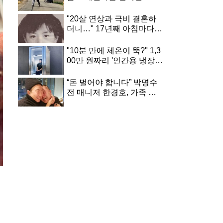
도 냉정하게 떠난 주인
"20살 연상과 극비 결혼하
더니…" 17년째 아침마다
키스한다는 여배우
"10분 만에 체온이 뚝?" 1,3
00만 원짜리 '인간용 냉장
고' 출시… 벌써 200대 팔린
충격적인 이유
“돈 벌어야 합니다” 박명수
전 매니저 한경호, 가족 간
병 속 안타까운 근황