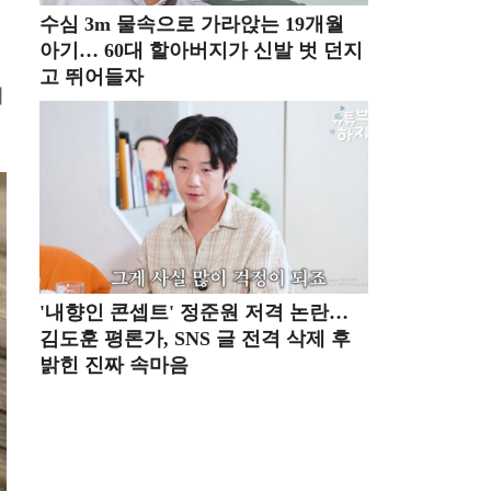
수심 3m 물속으로 가라앉는 19개월
아기… 60대 할아버지가 신발 벗 던지
대
고 뛰어들자
재
'내향인 콘셉트' 정준원 저격 논란…
김도훈 평론가, SNS 글 전격 삭제 후
밝힌 진짜 속마음