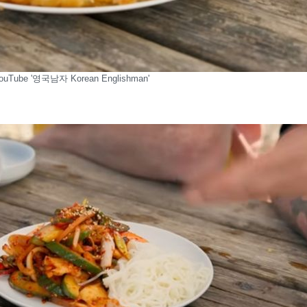
ouTube '영국남자 Korean Englishman'