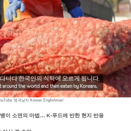
ouTube '영국남자 Korean Englishman'
뱅이 소면의 마법… K-푸드에 반한 현지 반응