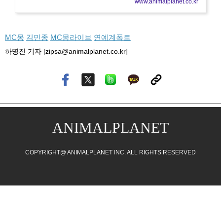
www.animalplanet.co.kr
MC몽
김민종
MC몽라이브
연예계폭로
하명진 기자 [zipsa@animalplanet.co.kr]
ANIMALPLANET
COPYRIGHT@ ANIMALPLANET INC. ALL RIGHTS RESERVED