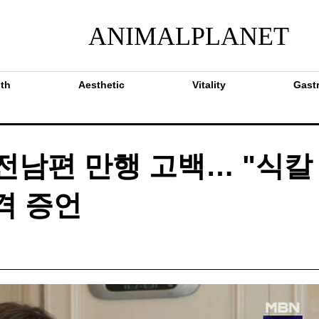
ANIMALPLANET
th
Aesthetic
Vitality
Gast
 전남편 만행 고백… "식칼
격 증언