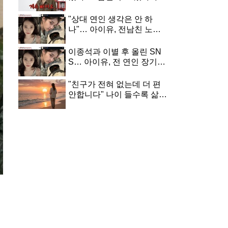
떡락하자 전문가에 던진 한
마디
"상대 연인 생각은 안 하
나"… 아이유, 전남친 노래
올렸다가 폭풍 비난받은 이
유
이종석과 이별 후 올린 SN
S… 아이유, 전 연인 장기하
노래 선곡에 눈길 쏠린 이유
"친구가 전혀 없는데 더 편
안합니다" 나이 들수록 삶이
안정되는 사람들의 3가지
공통점