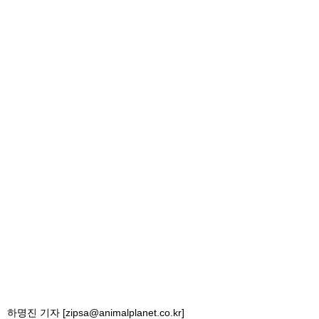
하명진 기자 [zipsa@animalplanet.co.kr]