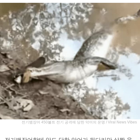
전기뱀장어 450볼트 전기 공격에 당한 악어의 운명 / Viral News Vibes
전기뱀장어한테 압도 당한 악어가 뒷다리만 살짝 움