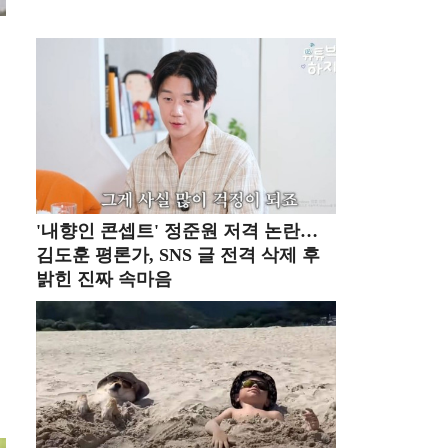
워
'내향인 콘셉트' 정준원 저격 논란…
김도훈 평론가, SNS 글 전격 삭제 후
밝힌 진짜 속마음