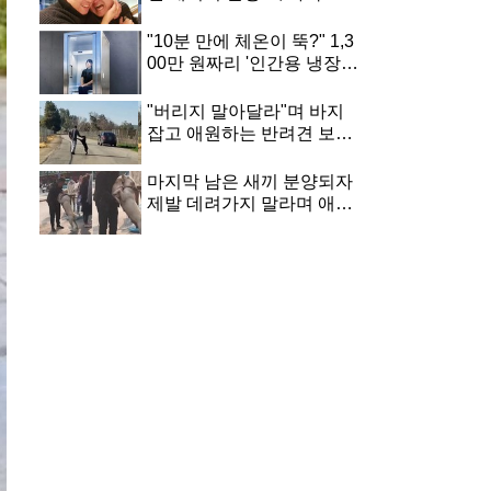
병 속 안타까운 근황
"10분 만에 체온이 뚝?" 1,3
00만 원짜리 '인간용 냉장
고' 출시… 벌써 200대 팔린
충격적인 이유
"버리지 말아달라"며 바지
잡고 애원하는 반려견 보고
도 냉정하게 떠난 주인
마지막 남은 새끼 분양되자
제발 데려가지 말라며 애원
하는 어미개