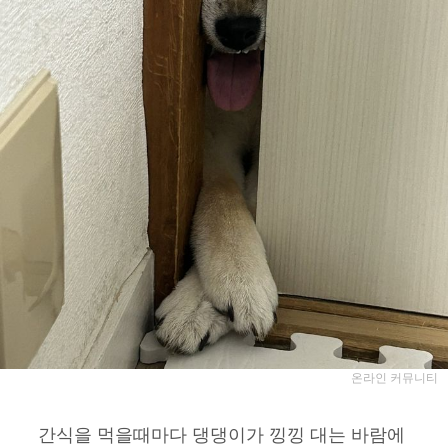
온라인 커뮤니티
간식을 먹을때마다 댕댕이가 낑낑 대는 바람에