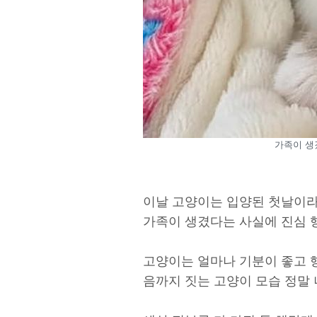
가족이 생겼
이날 고양이는 입양된 첫날이라
가족이 생겼다는 사실에 진심 
고양이는 얼마나 기분이 좋고 
음까지 짓는 고양이 모습 정말