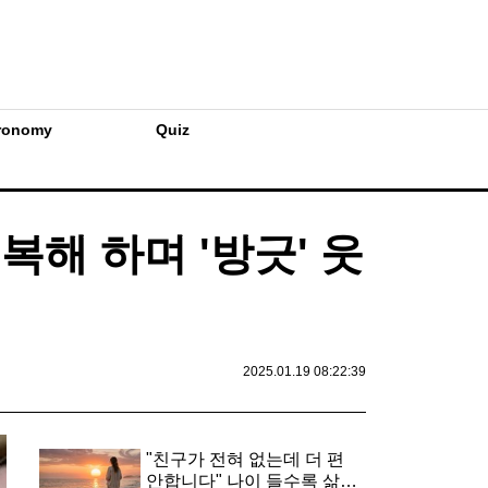
ronomy
Quiz
해 하며 '방긋' 웃
2025.01.19 08:22:39
"친구가 전혀 없는데 더 편
안합니다" 나이 들수록 삶이