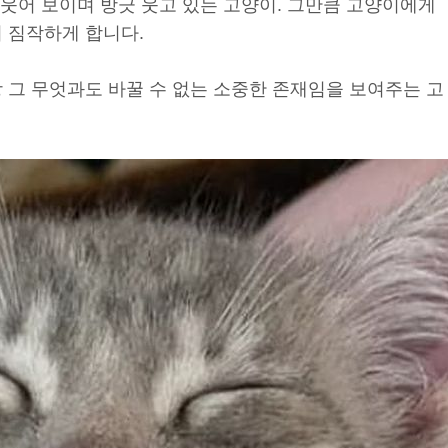
 웃어 보이며 방긋 웃고 있는 고양이. 그만큼 고양이에게
 짐작하게 합니다.
 그 무엇과도 바꿀 수 없는 소중한 존재임을 보여주는 고