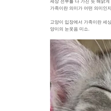
세상 전부를 다 가진 듯 해맑게
가족이란 의미가 어떤 의미인지
고양이 입장에서 가족이란 세상
양이의 눈웃음 미소.