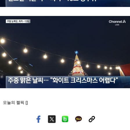
오늘의 짤픽 []