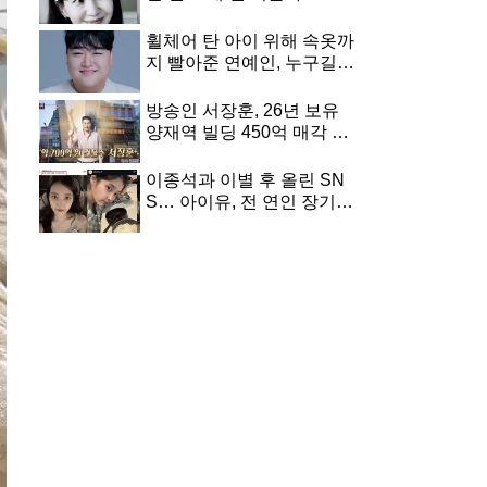
딸 지키려 악착같이 버틴 여
배우 근황
휠체어 탄 아이 위해 속옷까
지 빨아준 연예인, 누구길
래...알고보니 개그맨 김규
원
방송인 서장훈, 26년 보유
양재역 빌딩 450억 매각 추
진
이종석과 이별 후 올린 SN
S… 아이유, 전 연인 장기하
노래 선곡에 눈길 쏠린 이유