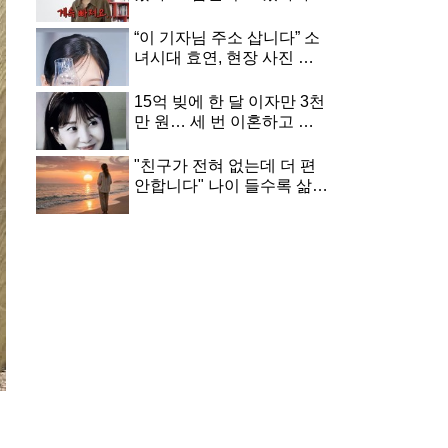
떡락하자 전문가에 던진 한
마디
“이 기자님 주소 삽니다” 소
녀시대 효연, 현장 사진 한
장 때문에 공개수배 시작한
사연
15억 빚에 한 달 이자만 3천
만 원… 세 번 이혼하고 두
딸 지키려 악착같이 버틴 여
배우 근황
"친구가 전혀 없는데 더 편
안합니다" 나이 들수록 삶이
안정되는 사람들의 3가지
공통점